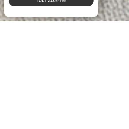
TOUT ACCEPTER
NOS ANNONCES
Ces biens sont recherchés !
Le Cannet
ANNONCES IMMOBILIÈRES AU CANNET
VENTE DE MAISONS AU CANNET
VENTE D'APPARTEMENTS AU CANNET