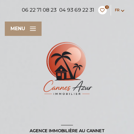
0
06 22 71 08 23
04 93 69 22 31
FR
|
MENU
AGENCE IMMOBILIÈRE AU CANNET