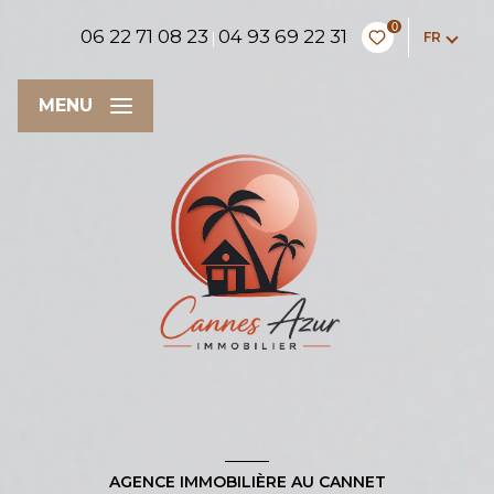
0
06 22 71 08 23
04 93 69 22 31
FR
|
MENU
AGENCE IMMOBILIÈRE AU CANNET