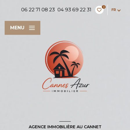
0
06 22 71 08 23
04 93 69 22 31
FR
|
MENU
AGENCE IMMOBILIÈRE AU CANNET