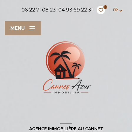
0
06 22 71 08 23
04 93 69 22 31
FR
|
MENU
AGENCE IMMOBILIÈRE AU CANNET