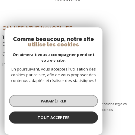
CANNES AZUR IMMOBILIER
12, Boulevard Paul Doumer,
Comme beaucoup, notre site
utilise les cookies
06110
Le Cannet
04 93 69 22 31
On aimerait vous accompagner pendant
votre visite.
info@cannes-azur-immobilier.com
En poursuivant, vous acceptez l'utilisation des
cookies par ce site, afin de vous proposer des
contenus adaptés et réaliser des statistiques !
© 2026 | Tous droits réservés
PARAMÉTRER
Nos honoraires
Nos partenaires
Mentions légales
Admin
Politique RGPD
Cookies
TOUT ACCEPTER
Réalisé par :