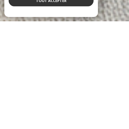
TOUT ACCEPTER
NOS ANNONCES
Ces biens sont recherchés !
Le Cannet
ANNONCES IMMOBILIÈRES AU CANNET
VENTE DE MAISONS AU CANNET
VENTE D'APPARTEMENTS AU CANNET