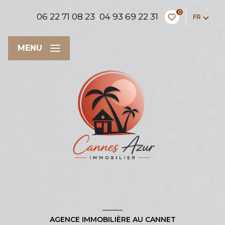
0
06 22 71 08 23
04 93 69 22 31
FR
|
MENU
AGENCE IMMOBILIÈRE AU CANNET