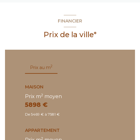
FINANCIER
Prix de la ville*
2
Prix au m
MAISON
2
Prix m
moyen
5898 €
De 5469 € à 7581 €
APPARTEMENT
2
Prix m
moyen