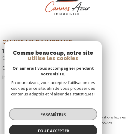
CANNES AZUR IMMOBILIER
12, Boulevard Paul Doumer,
Comme beaucoup, notre site
utilise les cookies
06110
Le Cannet
04 93 69 22 31
On aimerait vous accompagner pendant
votre visite.
info@cannes-azur-immobilier.com
En poursuivant, vous acceptez l'utilisation des
cookies par ce site, afin de vous proposer des
contenus adaptés et réaliser des statistiques !
© 2026 | Tous droits réservés
PARAMÉTRER
Nos honoraires
Nos partenaires
Mentions légales
Admin
Politique RGPD
Cookies
TOUT ACCEPTER