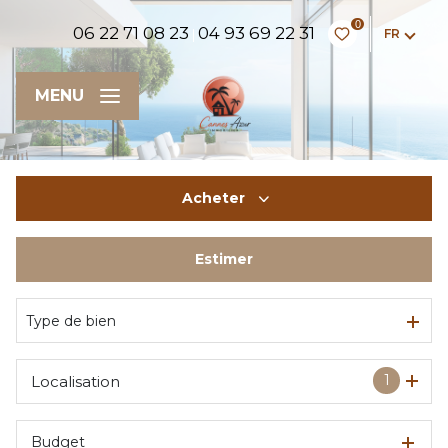
0
06 22 71 08 23
04 93 69 22 31
FR
|
MENU
Acheter
Estimer
De l'ancien
Type de bien
1
Localisation
Budget