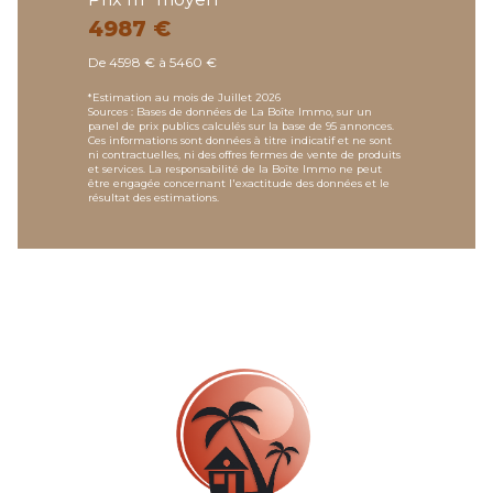
4987 €
De 4598 € à 5460 €
*Estimation au mois de Juillet 2026
Sources : Bases de données de La Boîte Immo, sur un
panel de prix publics calculés sur la base de 95 annonces.
Ces informations sont données à titre indicatif et ne sont
ni contractuelles, ni des offres fermes de vente de produits
et services. La responsabilité de la Boîte Immo ne peut
être engagée concernant l'exactitude des données et le
résultat des estimations.