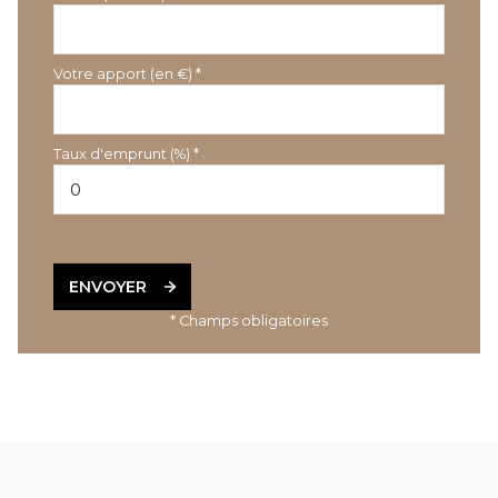
Votre apport (en €) *
Taux d'emprunt (%) *
ENVOYER
* Champs obligatoires