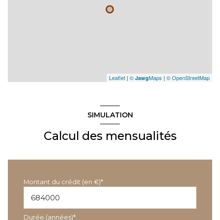
Leaflet
|
©
Maps
|
© OpenStreetMap
Jawg
SIMULATION
Calcul des mensualités
Montant du crédit (en €)*
Durée (années)*