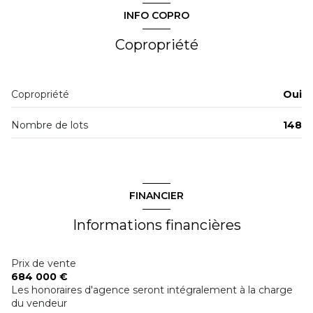
INFO COPRO
Chauffage collectif : autre (gaz)
Copropriété
1 garage(s)
Copropriété
Oui
exposition Sud-Est
Nombre de lots
148
3ème étage
3 étage(s)
FINANCIER
ascenseur
Informations financières
vue Dégagée
Prix de vente
684 000 €
cave
Les honoraires d'agence seront intégralement à la charge
du vendeur