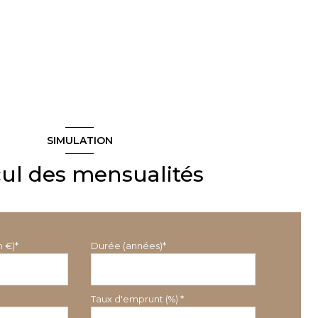
SIMULATION
cul des mensualités
n €)*
Durée (années)*
Taux d'emprunt (%) *