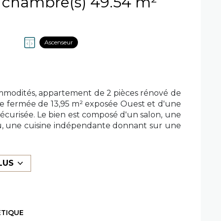
Appartement 2 pièce(s) 1 chambre(s) 49.54 m²
Ascenseur
modités, appartement de 2 pièces rénové de
sse fermée de 13,95 m² exposée Ouest et d'une
sécurisée. Le bien est composé d'un salon, une
au, une cuisine indépendante donnant sur une
é garage à l'achat. Honoraires vendeur.
ES AZUR IMMOBILIER secteurs CANNES, LE
A ROQUETTE SUR SIAGNE... 04.93.69.22.31
LUS
exposé sont disponibles sur le site
Géorisques
ÉTIQUE