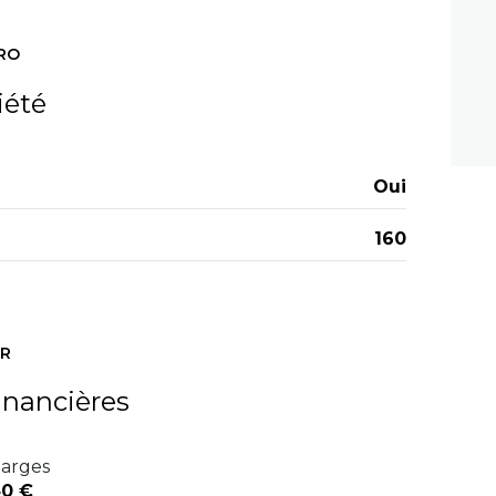
5.69 m²
1.52 m²
RO
4.09 m²
iété
11.98 m²
19.10 m²
Oui
7.16 m²
160
ER
inancières
arges
0 €