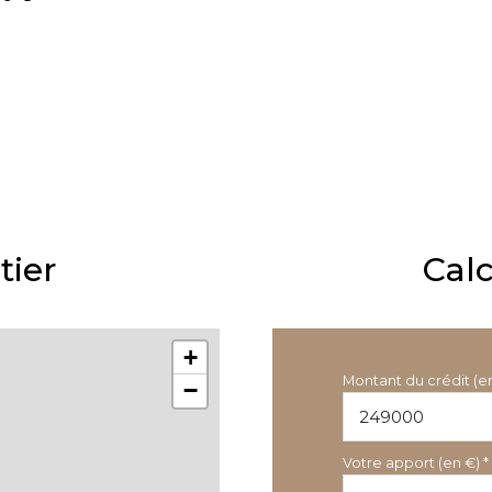
tier
Cal
+
Montant du crédit (e
−
Votre apport (en €) *