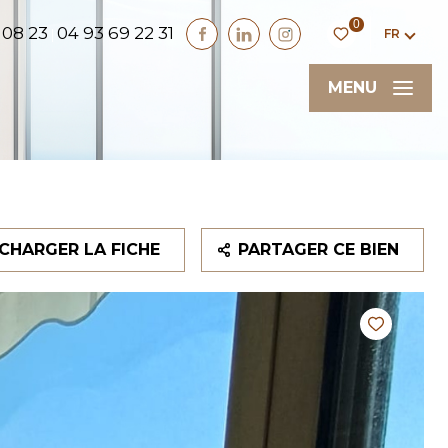
0
 08 23
04 93 69 22 31
FR
|
MENU
CHARGER LA FICHE
PARTAGER CE BIEN