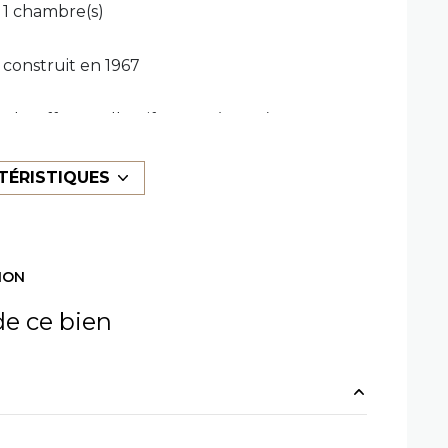
1 chambre(s)
construit en 1967
Chauffage collectif : autre (autre)
4ème étage
TÉRISTIQUES
ascenseur
ION
cave
e ce bien
loggia