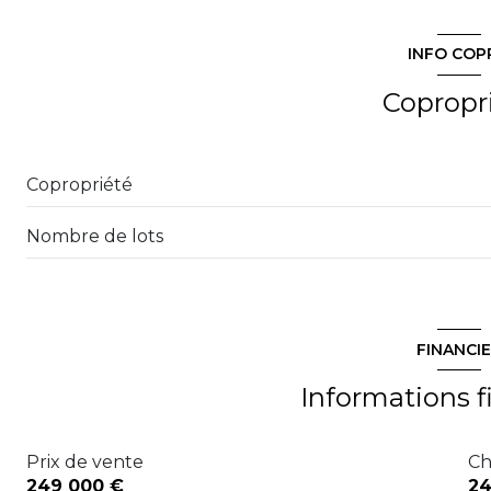
entrée
WC
INFO COP
salle d'eau
Copropr
chambre
salon/sejour
Copropriété
cuisine
Nombre de lots
FINANCI
Informations f
Prix de vente
Ch
249 000 €
24