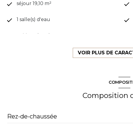
séjour 19,10 m²
1 salle(s) d'eau
cuisine séparée
exposition Ouest
VOIR PLUS DE CARAC
7 étage(s)
COMPOSIT
vue Dégagée
Composition d
terrasse
interphone
Rez-de-chaussée