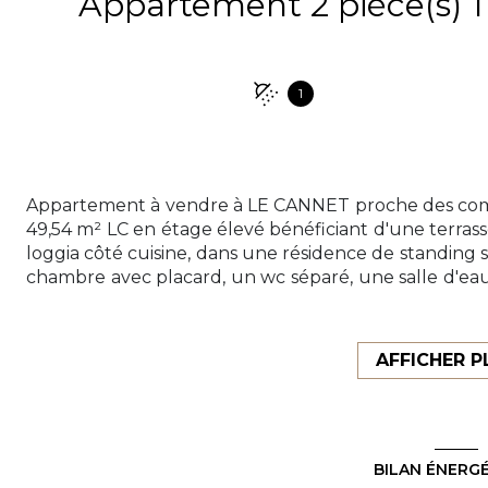
1
Appartement à vendre à LE CANNET proche des com
49,54 m² LC en étage élevé bénéficiant d'une terra
loggia côté cuisine, dans une résidence de standing 
chambre avec placard, un wc séparé, une salle d'e
loggia. Une cave complète ce bien. Possibilit
http://www.cannes-azur-immobilier.com CANN
CANNET, MOUGINS, MOUANS-SARTOUX, VALBONNE, L
AFFICHER P
Les informations sur les risques auxquels ce bien est 
BILAN ÉNERG